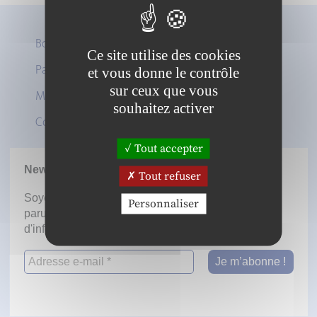
Boutique
Ce site utilise des cookies
Panier
et vous donne le contrôle
Twitter
sur ceux que vous
Mon compte
LinkedIn
souhaitez activer
Contact
Tout accepter
Newsletter
Tout refuser
Soyez informé dès la mise en ligne des prochaines
Personnaliser
parutions en vous inscrivant à notre lettre
d'information.