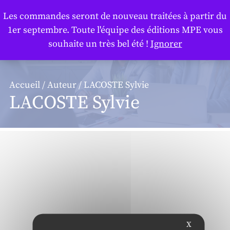
Panneau de gestion des cookies
Les commandes seront de nouveau traitées à partir du
1er septembre. Toute l'équipe des éditions MPE vous
souhaite un très bel été !
Ignorer
Accueil
/
Auteur
/ LACOSTE Sylvie
LACOSTE Sylvie
X