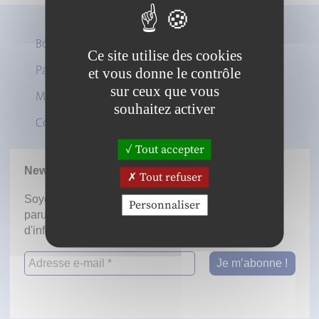
Boutique
Ce site utilise des cookies
Panier
et vous donne le contrôle
Twitter
sur ceux que vous
Mon compte
LinkedIn
souhaitez activer
Contact
Tout accepter
Newsletter
Tout refuser
Soyez informé dès la mise en ligne des prochaines
Personnaliser
parutions en vous inscrivant à notre lettre
d'information.