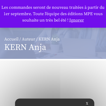
Panneau de gestion des cookies
Les commandes seront de nouveau traitées à partir du
1er septembre. Toute l'équipe des éditions MPE vous
souhaite un très bel été !
Ignorer
Accueil
/
Auteur
/ KERN Anja
KERN Anja
X