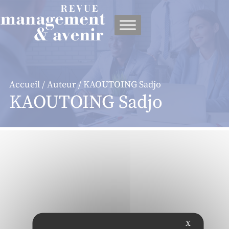
Panneau de gestion des cookies
Accueil
/
Auteur
/ KAOUTOING Sadjo
KAOUTOING Sadjo
X