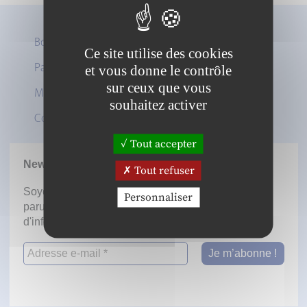
Boutique
Ce site utilise des cookies
Panier
et vous donne le contrôle
Twitter
sur ceux que vous
Mon compte
LinkedIn
souhaitez activer
Contact
Tout accepter
Newsletter
Tout refuser
Soyez informé dès la mise en ligne des prochaines
Personnaliser
parutions en vous inscrivant à notre lettre
d'information.