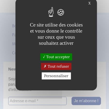
X
Ce site utilise des cookies
Boutique
et vous donne le contrôle
Panier
sur ceux que vous
Twitter
souhaitez activer
Mon compte
LinkedIn
Contact
Tout accepter
Tout refuser
Newsletter
Personnaliser
Soyez informé dès la mise en ligne des prochaines
parutions en vous inscrivant à notre lettre
d'information.