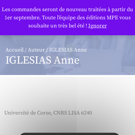
Panneau de gestion des cookies
Les commandes seront de nouveau traitées à partir du
1er septembre. Toute l'équipe des éditions MPE vous
souhaite un très bel été !
Ignorer
Accueil
/
Auteur
/ IGLESIAS Anne
IGLESIAS Anne
Université de Corse, CNRS LISA 6240