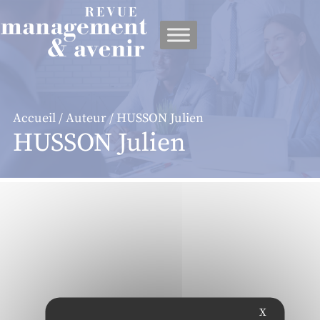
Panneau de gestion des cookies
Accueil
/
Auteur
/ HUSSON Julien
HUSSON Julien
X