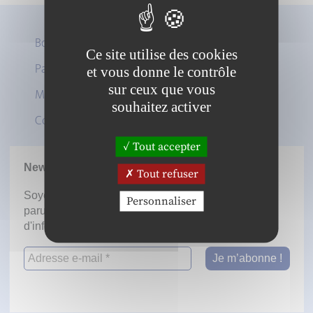
Boutique
Ce site utilise des cookies
Panier
et vous donne le contrôle
Twitter
sur ceux que vous
Mon compte
LinkedIn
souhaitez activer
Contact
Tout accepter
Newsletter
Tout refuser
Soyez informé dès la mise en ligne des prochaines
Personnaliser
parutions en vous inscrivant à notre lettre
d'information.