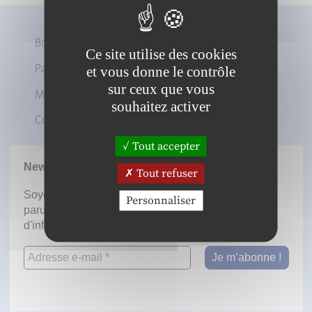
Boutique
Ce site utilise des cookies
Panier
et vous donne le contrôle
Twitter
sur ceux que vous
Mon compte
LinkedIn
souhaitez activer
Contact
Tout accepter
Newsletter
Tout refuser
Soyez informé dès la mise en ligne des prochaines
Personnaliser
parutions en vous inscrivant à notre lettre
d'information.