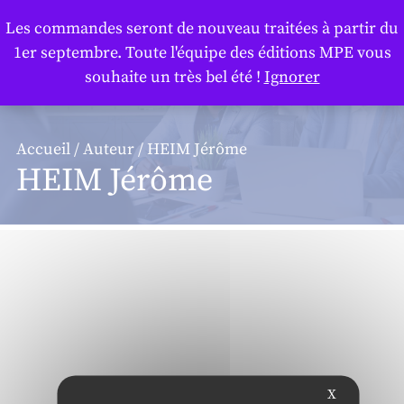
Panneau de gestion des cookies
Les commandes seront de nouveau traitées à partir du
1er septembre. Toute l'équipe des éditions MPE vous
souhaite un très bel été !
Ignorer
Accueil
/
Auteur
/ HEIM Jérôme
HEIM Jérôme
X