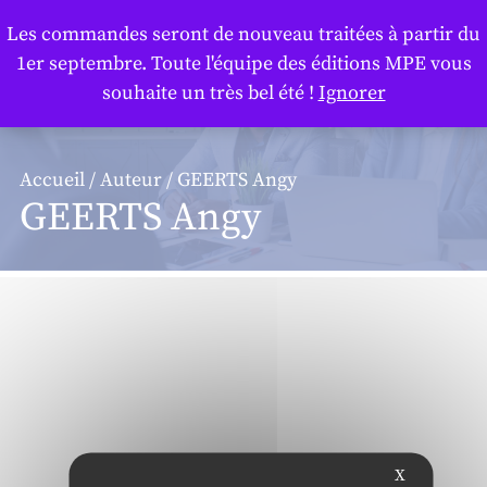
Panneau de gestion des cookies
Les commandes seront de nouveau traitées à partir du
1er septembre. Toute l'équipe des éditions MPE vous
souhaite un très bel été !
Ignorer
Accueil
/
Auteur
/ GEERTS Angy
GEERTS Angy
X