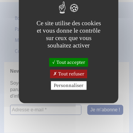
Boutique
Ce site utilise des cookies
Panier
et vous donne le contrôle
Twitter
sur ceux que vous
Mon compte
LinkedIn
souhaitez activer
Contact
Tout accepter
Newsletter
Tout refuser
Soyez informé dès la mise en ligne des prochaines
Personnaliser
parutions en vous inscrivant à notre lettre
d'information.