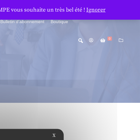
MPE vous souhaite un très bel été !
Ignorer
Bulletin d’abonnement
Boutique
0
X