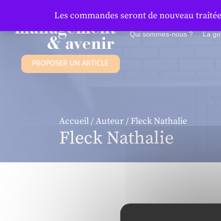
Panneau de gestion des cookies
Les commandes seront de nouveau traitées 
Qui sommes-nous ?
La g
PROPOSER UN ARTICLE
Accueil
/
Auteur
/ Fleck Nathalie
Fleck Nathalie