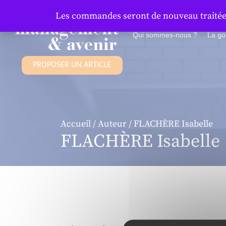
Panneau de gestion des cookies
Les commandes seront de nouveau traitées 
Qui sommes-nous ?
La g
PROPOSER UN ARTICLE
Accueil
/
Auteur
/ FLACHÈRE Isabelle
FLACHÈRE Isabelle