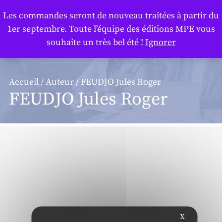
Panneau de gestion des cookies
Les commandes seront de nouveau traitées à partir du
1er septembre. Toute l'équipe des éditions MPE vous
souhaite un très bel été !
Ignorer
Accueil
/
Auteur
/ FEUDJO Jules Roger
FEUDJO Jules Roger
X