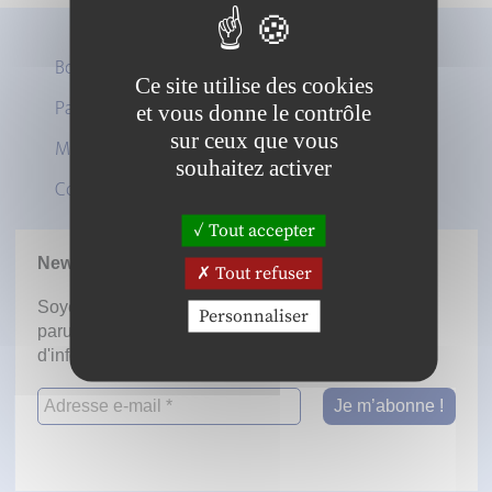
Boutique
Ce site utilise des cookies
Panier
et vous donne le contrôle
Twitter
sur ceux que vous
Mon compte
LinkedIn
souhaitez activer
Contact
Tout accepter
Newsletter
Tout refuser
Soyez informé dès la mise en ligne des prochaines
Personnaliser
parutions en vous inscrivant à notre lettre
d'information.