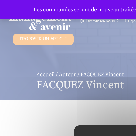
Panneau de gestion des cookies
Les commandes seront de nouveau traitées 
Qui sommes-nous ?
La g
PROPOSER UN ARTICLE
Accueil
/
Auteur
/ FACQUEZ Vincent
FACQUEZ Vincent