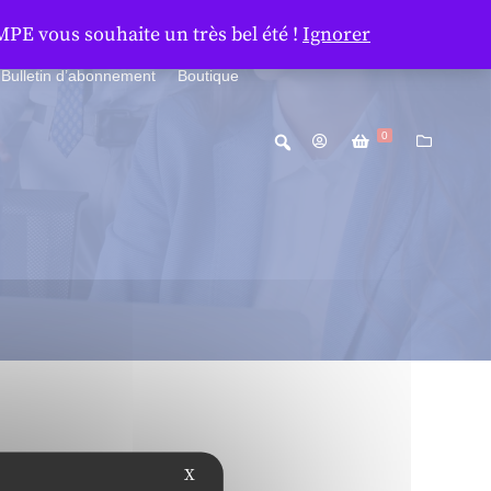
MPE vous souhaite un très bel été !
Ignorer
Bulletin d’abonnement
Boutique
0
X