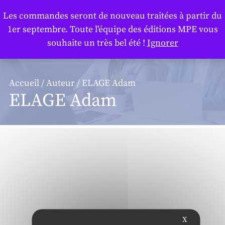
Panneau de gestion des cookies
Les commandes seront de nouveau traitées à partir du
1er septembre. Toute l'équipe des éditions MPE vous
souhaite un très bel été !
Ignorer
Accueil
/
Auteur
/ ELAGE Adam
ELAGE Adam
X