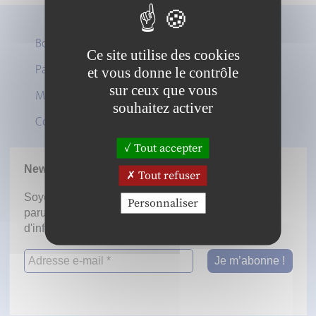
Boutique
Ce site utilise des cookies
Panier
et vous donne le contrôle
Twitter
sur ceux que vous
Mon compte
LinkedIn
souhaitez activer
Contact
Tout accepter
Newsletter
Tout refuser
Soyez informé dès la mise en ligne des prochaines
Personnaliser
parutions en vous inscrivant à notre lettre
d'information.