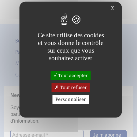
X
Ce site utilise des cookies
Boutique
et vous donne le contrôle
sur ceux que vous
Panier
Twitter
souhaitez activer
Mon compte
LinkedIn
Contact
Tout accepter
Tout refuser
Newsletter
Personnaliser
Soyez informé dès la mise en ligne des prochaines
parutions en vous inscrivant à notre lettre
d'information.