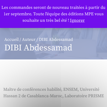
Panneau de gestion des cookies
Les commandes seront de nouveau traitées à partir du
1er septembre. Toute l'équipe des éditions MPE vous
souhaite un très bel été !
Ignorer
Accueil
/
Auteur
/ DIBI Abdessamad
DIBI Abdessamad
Maître de conférences habilité, ENSEM, Université
Hassan 2 de Casablanca-Maroc, Laboratoire PRISME