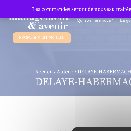
Panneau de gestion des cookies
Les commandes seront de nouveau traitées 
Qui sommes-nous ?
La g
PROPOSER UN ARTICLE
Accueil
/
Auteur
/ DELAYE-HABERMACHE
DELAYE-HABERMAC