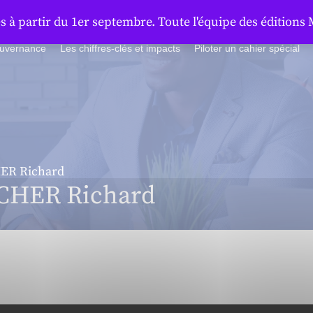
à partir du 1er septembre. Toute l'équipe des éditions 
ouvernance
Les chiffres-clés et impacts
Piloter un cahier spécial
R Richard
HER Richard