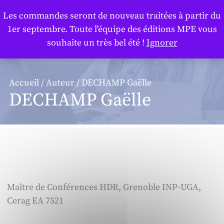
Panneau de gestion des cookies
Les commandes seront de nouveau traitées à partir du
1er septembre. Toute l'équipe des éditions MPE vous
souhaite un très bel été !
Ignorer
Accueil
/
Auteur
/ DECHAMP Gaëlle
DECHAMP Gaëlle
Maître de Conférences HDR, Grenoble INP-UGA,
Cerag EA 7521