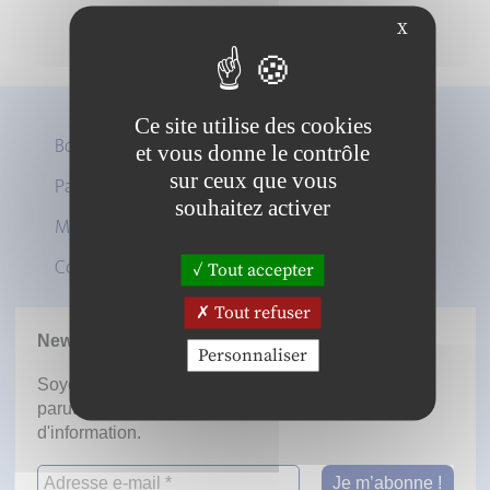
X
Ce site utilise des cookies
Boutique
et vous donne le contrôle
sur ceux que vous
Panier
Twitter
souhaitez activer
Mon compte
LinkedIn
Contact
Tout accepter
Tout refuser
Newsletter
Personnaliser
Soyez informé dès la mise en ligne des prochaines
parutions en vous inscrivant à notre lettre
d'information.