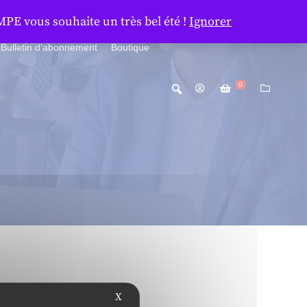
MPE vous souhaite un très bel été !
Ignorer
Bulletin d’abonnement
Boutique
0
X