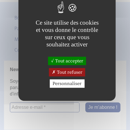
Boutique
Ce site utilise des cookies
Panier
et vous donne le contrôle
Twitter
sur ceux que vous
Mon compte
LinkedIn
souhaitez activer
Contact
Tout accepter
Newsletter
Tout refuser
Soyez informé dès la mise en ligne des prochaines
Personnaliser
parutions en vous inscrivant à notre lettre
d'information.