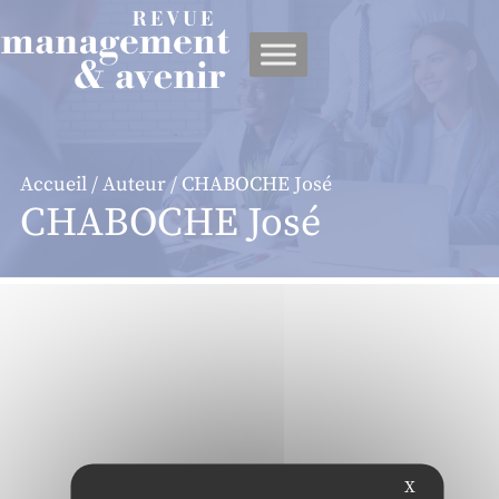
Panneau de gestion des cookies
Accueil
/
Auteur
/ CHABOCHE José
CHABOCHE José
X