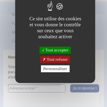
Boutique
Ce site utilise des cookies
Panier
et vous donne le contrôle
Twitter
sur ceux que vous
Mon compte
LinkedIn
souhaitez activer
Contact
Tout accepter
Newsletter
Tout refuser
Soyez informé dès la mise en ligne des prochaines
Personnaliser
parutions en vous inscrivant à notre lettre
d'information.