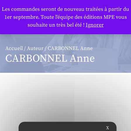
Panneau de gestion des cookies
Les commandes seront de nouveau traitées à partir du
1er septembre. Toute l'équipe des éditions MPE vous
souhaite un très bel été !
Ignorer
Accueil
/
Auteur
/ CARBONNEL Anne
CARBONNEL Anne
X