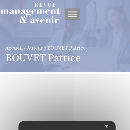
Panneau de gestion des cookies
Accueil
/
Auteur
/ BOUVET Patrice
BOUVET Patrice
X