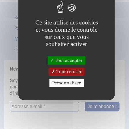
Boutique
Ce site utilise des cookies
Panier
et vous donne le contrôle
Twitter
sur ceux que vous
Mon compte
LinkedIn
souhaitez activer
Contact
Tout accepter
Newsletter
Tout refuser
Soyez informé dès la mise en ligne des prochaines
Personnaliser
parutions en vous inscrivant à notre lettre
d'information.