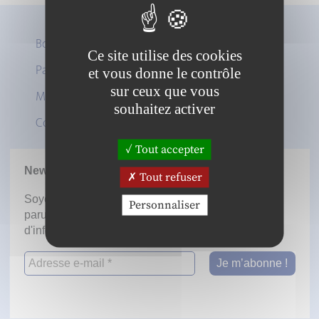
Boutique
Ce site utilise des cookies
Panier
et vous donne le contrôle
Twitter
sur ceux que vous
Mon compte
LinkedIn
souhaitez activer
Contact
Tout accepter
Newsletter
Tout refuser
Soyez informé dès la mise en ligne des prochaines
Personnaliser
parutions en vous inscrivant à notre lettre
d'information.