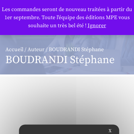
Panneau de gestion des cookies
Les commandes seront de nouveau traitées à partir du
1er septembre. Toute l'équipe des éditions MPE vous
souhaite un très bel été !
Ignorer
Accueil
/
Auteur
/ BOUDRANDI Stéphane
BOUDRANDI Stéphane
X