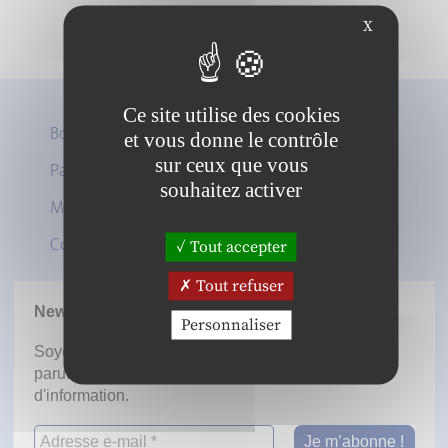
X
Ce site utilise des cookies
Boutique
et vous donne le contrôle
sur ceux que vous
Panier
Twitter
souhaitez activer
Mon compte
LinkedIn
Contact
Tout accepter
Tout refuser
Newsletter
Personnaliser
Soyez informé dès la mise en ligne des prochaines
parutions en vous inscrivant à notre lettre
d'information.