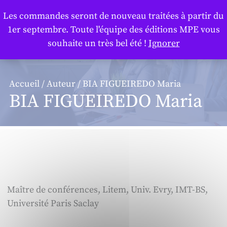
Panneau de gestion des cookies
Les commandes seront de nouveau traitées à partir du
1er septembre. Toute l'équipe des éditions MPE vous
souhaite un très bel été !
Ignorer
Accueil
/
Auteur
/ BIA FIGUEIREDO Maria
BIA FIGUEIREDO Maria
Maître de conférences, Litem, Univ. Evry, IMT-BS,
Université Paris Saclay