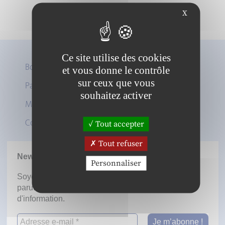
X
Ce site utilise des cookies
Boutique
et vous donne le contrôle
sur ceux que vous
Panier
Twitter
souhaitez activer
Mon compte
LinkedIn
Contact
Tout accepter
Tout refuser
Newsletter
Personnaliser
Soyez informé dès la mise en ligne des prochaines
parutions en vous inscrivant à notre lettre
d'information.