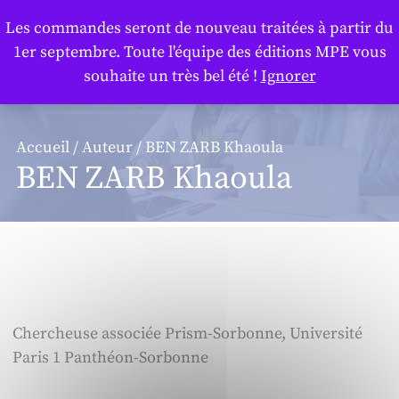
Panneau de gestion des cookies
Les commandes seront de nouveau traitées à partir du
1er septembre. Toute l'équipe des éditions MPE vous
souhaite un très bel été !
Ignorer
Accueil
/
Auteur
/ BEN ZARB Khaoula
BEN ZARB Khaoula
Chercheuse associée Prism-Sorbonne, Université
Paris 1 Panthéon-Sorbonne