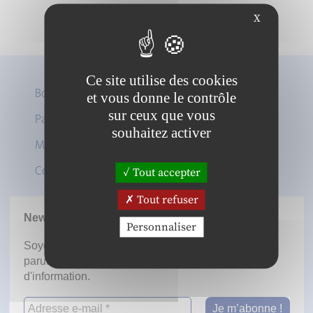
X
Ce site utilise des cookies
Boutique
et vous donne le contrôle
sur ceux que vous
Panier
Twitter
souhaitez activer
Mon compte
LinkedIn
Contact
Tout accepter
Tout refuser
Newsletter
Personnaliser
Soyez informé dès la mise en ligne des prochaines
parutions en vous inscrivant à notre lettre
d'information.