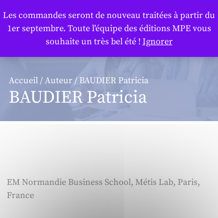
Panneau de gestion des cookies
Les commandes seront de nouveau traitées à partir du
1er septembre. Toute l'équipe des éditions MPE vous
souhaite un très bel été !
Ignorer
Accueil
/
Auteur
/ BAUDIER Patricia
BAUDIER Patricia
EM Normandie Business School, Métis Lab, Paris,
France