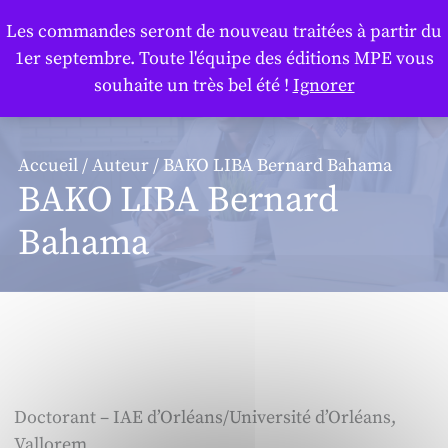
Panneau de gestion des cookies
Les commandes seront de nouveau traitées à partir du
1er septembre. Toute l'équipe des éditions MPE vous
souhaite un très bel été !
Ignorer
Accueil
/
Auteur
/ BAKO LIBA Bernard Bahama
BAKO LIBA Bernard
Bahama
Doctorant – IAE d’Orléans/Université d’Orléans,
Vallorem