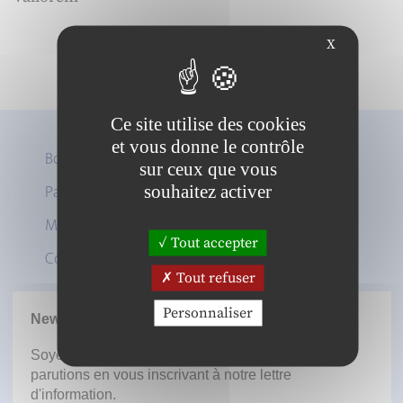
X
Ce site utilise des cookies
et vous donne le contrôle
Boutique
sur ceux que vous
Panier
souhaitez activer
Twitter
Mon compte
LinkedIn
Tout accepter
Contact
Tout refuser
Personnaliser
Newsletter
Soyez informé dès la mise en ligne des prochaines
parutions en vous inscrivant à notre lettre
d'information.