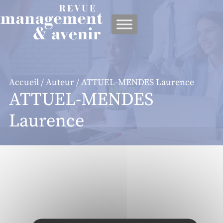
Panneau de gestion des cookies
Accueil
/
Auteur
/ ATTUEL-MENDES Laurence
ATTUEL-MENDES
Laurence