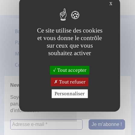
X
Ce site utilise des cookies
Boutique
et vous donne le contrôle
Panier
sur ceux que vous
Twitter
souhaitez activer
Mon compte
LinkedIn
Contact
Tout accepter
Tout refuser
Newsletter
Personnaliser
Soyez informé dès la mise en ligne des prochaines
parutions en vous inscrivant à notre lettre
d'information.