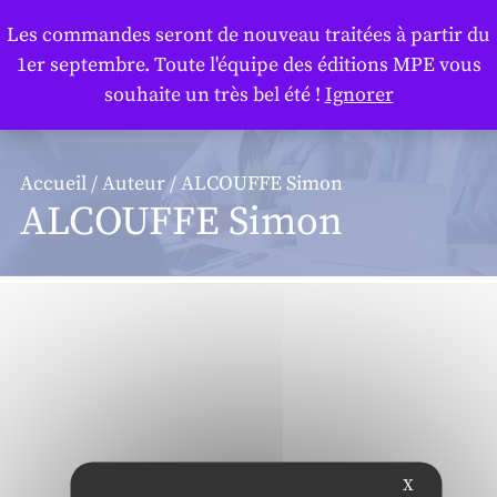
Panneau de gestion des cookies
Les commandes seront de nouveau traitées à partir du
1er septembre. Toute l'équipe des éditions MPE vous
souhaite un très bel été !
Ignorer
Accueil
/
Auteur
/ ALCOUFFE Simon
ALCOUFFE Simon
X