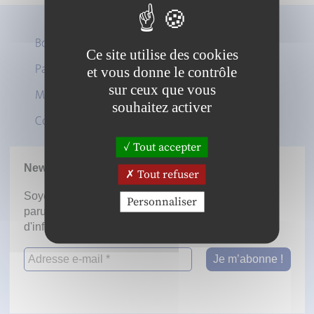
Boutique
Ce site utilise des cookies
Panier
et vous donne le contrôle
Twitter
sur ceux que vous
Mon compte
LinkedIn
souhaitez activer
Contact
Tout accepter
Newsletter
Tout refuser
Soyez informé dès la mise en ligne des prochaines
Personnaliser
parutions en vous inscrivant à notre lettre
d'information.