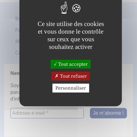
Boutique
Ce site utilise des cookies
Panier
et vous donne le contrôle
Twitter
sur ceux que vous
Mon compte
LinkedIn
souhaitez activer
Contact
Tout accepter
Newsletter
Tout refuser
Soyez informé dès la mise en ligne des prochaines
Personnaliser
parutions en vous inscrivant à notre lettre
d'information.