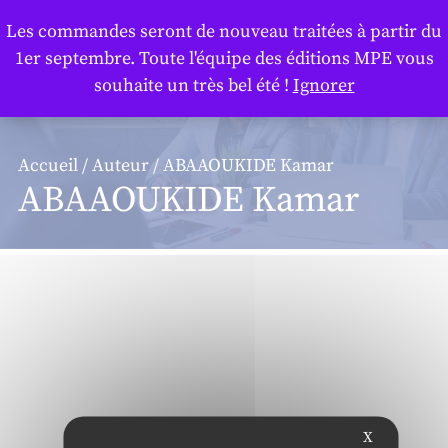
Panneau de gestion des cookies
Les commandes seront de nouveau traitées à partir du
1er septembre. Toute l'équipe des éditions MPE vous
souhaite un très bel été !
Ignorer
Accueil
/
Auteur
/ ABAAOUKIDE Kamar
ABAAOUKIDE Kamar
X