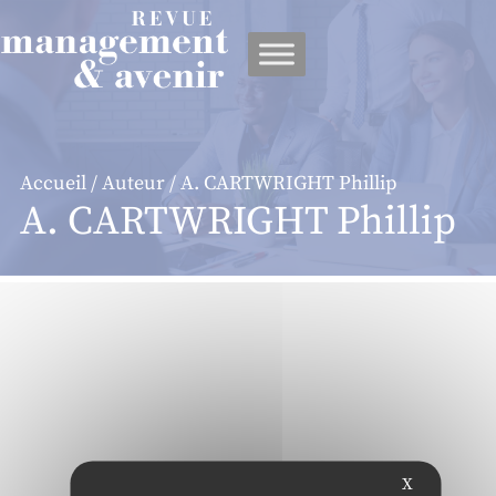
Panneau de gestion des cookies
Accueil
/
Auteur
/ A. CARTWRIGHT Phillip
A. CARTWRIGHT Phillip
X