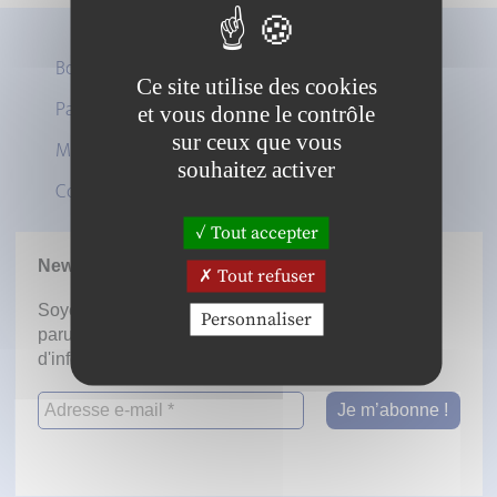
Boutique
Ce site utilise des cookies
Panier
et vous donne le contrôle
Twitter
sur ceux que vous
Mon compte
LinkedIn
souhaitez activer
Contact
Tout accepter
Newsletter
Tout refuser
Soyez informé dès la mise en ligne des prochaines
Personnaliser
parutions en vous inscrivant à notre lettre
d'information.