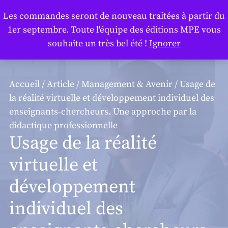
Panneau de gestion des cookies
Les commandes seront de nouveau traitées à partir du
1er septembre. Toute l'équipe des éditions MPE vous
souhaite un très bel été !
Ignorer
Accueil
/
Article
/
Management & Avenir
/ Usage de
la réalité virtuelle et développement individuel des
enseignants-chercheurs. Une approche par la
didactique professionnelle
Usage de la réalité
virtuelle et
développement
individuel des