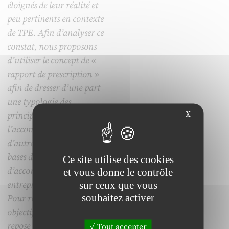
éloignés de leur réalité et
peu pertinents en contexte
de TPE. Afin d’analyser ce
constat, nous proposons
d’utiliser le concept de «
rapport de prescription »
afin de dresser d’une part
une typologie des
X
principales figures de
l’accompagnement, et
d’autre part, de poser les
bases du processus
Ce site utilise des cookies
d’accompagnement en
et vous donne le contrôle
sur ceux que vous
entrepreneuriat et TPE.
souhaitez activer
Pour répondre à ce double
objectif, notre recherche
repose sur la méthode du «
Tout accepter