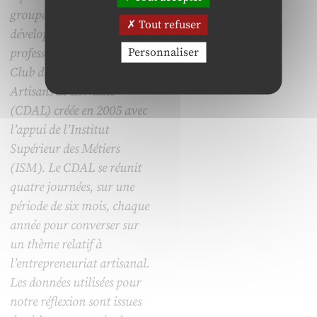
groupe de co-
Tout refuser
développement
Personnaliser
professionnel » au sein du
Club des Dirigeants
Artisans de Lorraine
(CDAL) créée en 2005 avec
l’appui de l’Institut
Supérieur des Métiers
(ISM). Le CDAL se réunit
quatre journées, sur une
période de six mois, chaque
année pour converser sur
un thème relatif à
l’entrepreneuriat artisanal.
Les données utilisées pour
notre réflexion sont issues