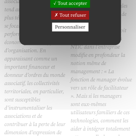
association et démocratie
Tout accepter
remarques fondamentales
tend aujourd’hui à devenir
qui constituent autant de
Tout refuser
plus ténu, alors que le débat
voies de recherches
se focalise davantage sur les
Personnaliser
ultérieures. Ainsi, on voit
performances sociales et
bien que l’irruption des
économiques de ce type
NTIC dans l’entreprise
d’organisation. En
modifie en profondeur la
apparaissant comme un
notion même de
important financeur et
management : « La
donneur d’ordres du monde
fonction de manager évolue
associatif, les collectivités
vers un rôle de facilitateur
territoriales, en particulier,
». Mais si les managers
sont susceptibles
sont eux-mêmes
d’instrumentaliser les
utilisateurs familiers de ces
associations et de
technologies, comment les
contribuer à la perte de leur
aider à intégrer totalement
dimension d’expression de