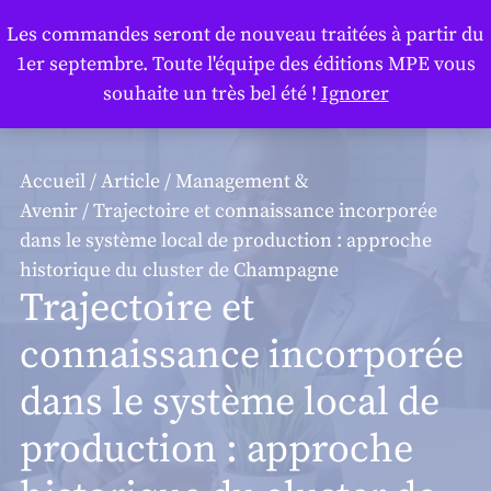
Panneau de gestion des cookies
Les commandes seront de nouveau traitées à partir du
1er septembre. Toute l'équipe des éditions MPE vous
souhaite un très bel été !
Ignorer
Accueil
/
Article
/
Management &
Avenir
/ Trajectoire et connaissance incorporée
dans le système local de production : approche
historique du cluster de Champagne
Trajectoire et
connaissance incorporée
dans le système local de
production : approche