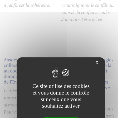
à renforcer la cohérence.
venant ignorer le conflit au
nom de la confiance qui se
doit alors d’être gérée.
Associations et
Impact des Technologies
X
collectivités territoriales
de l’Information et de la
au coeur de la
Communication (TIC)
démocratie locale. Le cas
sur la Gestion des
de l’Indre
Ressources Humaines
Ce site utilise des cookies
(GRH) dans les firmes «
La liberté d’association est
et vous donne le contrôle
high-tech »
une caractéristique de nos
sur ceux que vous
Cette observation
démocraties modernes.
souhaitez activer
d’entreprise high-tech nous
Pour autant, le lien entre
permet de conclure sur trois