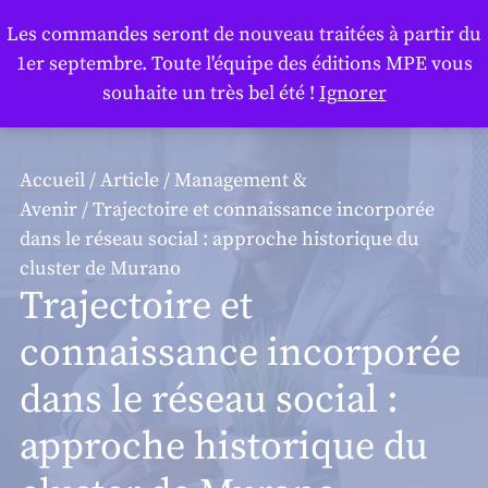
Panneau de gestion des cookies
Les commandes seront de nouveau traitées à partir du
1er septembre. Toute l'équipe des éditions MPE vous
souhaite un très bel été !
Ignorer
Accueil
/
Article
/
Management &
Avenir
/ Trajectoire et connaissance incorporée
dans le réseau social : approche historique du
cluster de Murano
Trajectoire et
connaissance incorporée
dans le réseau social :
approche historique du