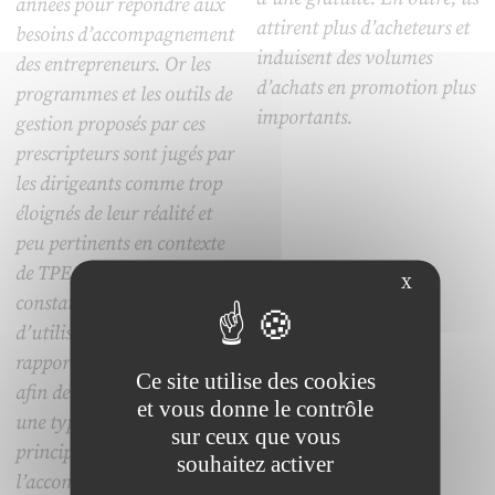
années pour répondre aux
attirent plus d’acheteurs et
besoins d’accompagnement
induisent des volumes
des entrepreneurs. Or les
d’achats en promotion plus
programmes et les outils de
importants.
gestion proposés par ces
prescripteurs sont jugés par
les dirigeants comme trop
éloignés de leur réalité et
peu pertinents en contexte
de TPE. Afin d’analyser ce
X
constat, nous proposons
d’utiliser le concept de «
rapport de prescription »
Ce site utilise des cookies
afin de dresser d’une part
et vous donne le contrôle
une typologie des
sur ceux que vous
principales figures de
souhaitez activer
l’accompagnement, et