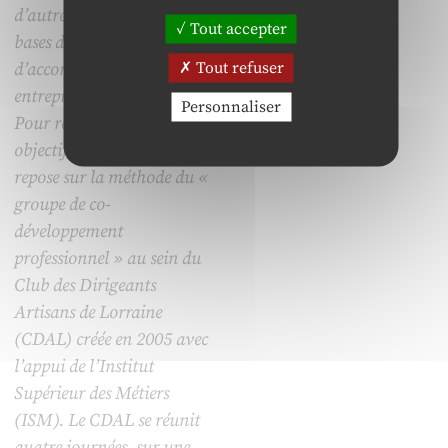
d’autre part, de poser les
Tout accepter
bases du processus
Tout refuser
d’accompagnement en
entrepreneuriat et TPE.
Personnaliser
Pour répondre à ce double
objectif, notre recherche
repose sur la méthode du «
groupe de co-
développement
professionnel » au sein du
Club des Dirigeants
Artisans de Lorraine
(CDAL) créée en 2005 avec
l’appui de l’Institut
Supérieur des Métiers
(ISM). Le CDAL se réunit
quatre journées, sur une