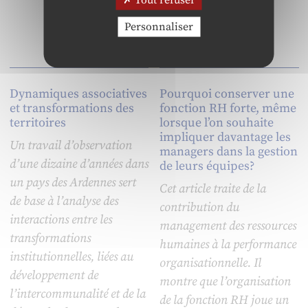
Personnaliser
Dynamiques associatives
Pourquoi conserver une
et transformations des
fonction RH forte, même
territoires
lorsque l’on souhaite
impliquer davantage les
Un travail d’observation
managers dans la gestion
d’une dizaine d’années dans
de leurs équipes?
un pays des Ardennes sert
Cet article traite de la
de base à l’analyse des
contribution du
interactions entre les
management des ressources
transformations
humaines à la performance
institutionnelles, liées au
organisationnelle. Il
développement de
montre que l’organisation
l’intercommunalité et de la
de la fonction RH joue un