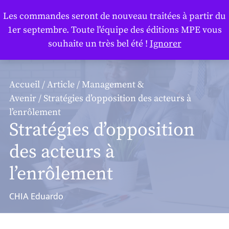
Panneau de gestion des cookies
Les commandes seront de nouveau traitées à partir du
1er septembre. Toute l'équipe des éditions MPE vous
souhaite un très bel été !
Ignorer
Accueil
/
Article
/
Management &
Avenir
/ Stratégies d’opposition des acteurs à
l’enrôlement
Stratégies d’opposition
des acteurs à
l’enrôlement
CHIA Eduardo