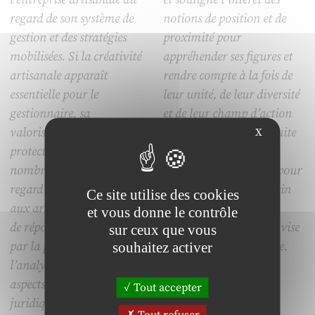
regard de son système de
notions de position et de
gestion et des stratégies
proximité pour
mobilisées. Si la créativité
appréhender ses figures et
artisanale apparaît
rendre compte à la fois de
essentielle pour le
leur unité, de leur diversité
gestionnaire, sa
et de leur champ d’action
valorisation et de sa
possible. Il montre ensuite
X
protection posent de
comment la GRH
nombreuses questions au
s’approprie ces figures pour
regard des outils proposés
se mettre en scène au sein
Ce site utilise des cookies
aux artisans. Des éléments
d’un système de
et vous donne le contrôle
de réponse sont apportés
management dont elle vise
sur ceux que vous
par la pluridisciplinarité de
à renforcer la cohérence.
souhaitez activer
l’analyse, croisant les
aspects de gestion et
Tout accepter
juridique.
Tout refuser