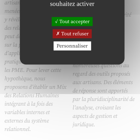
artisanales ? Des études
souhaitez activer
gestion et des stratégies
menées dans ces entreprises
mobilisées. Si la créativité
y révèlent une particularité
Tout accepter
artisanale apparaît
des relations humaines. On
essentielle pour le
Tout refuser
peut dès lors s’interroger
gestionnaire, sa
sur la pertinence
Personnaliser
valorisation et de sa
d’appliquer à l’artisanat les
protection posent de
pratiques constatées dans
nombreuses questions au
les PME. Pour lever cette
regard des outils proposés
hypothèque, nous
aux artisans. Des éléments
proposons d’établir un Mix
de réponse sont apportés
des Relations Humaines
par la pluridisciplinarité de
intégrant à la fois des
l’analyse, croisant les
variables internes et
aspects de gestion et
externes du système
juridique.
relationnel.