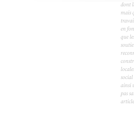
dont l
mais q
travai
en fon
que le
soutie
reconn
const
locale
social
ainsi 
pas sa
articl