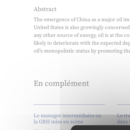
Abstract
The emergence of China as a major oil impo
United States is also growingly concerned
any other source of energy, oil is at the 
likely to deteriorate with the expected dep
oil’s monopolistic status by promoting the
En complément
Le manager intermédiaire ou
Le tra
la GRH mise en scène
dans 