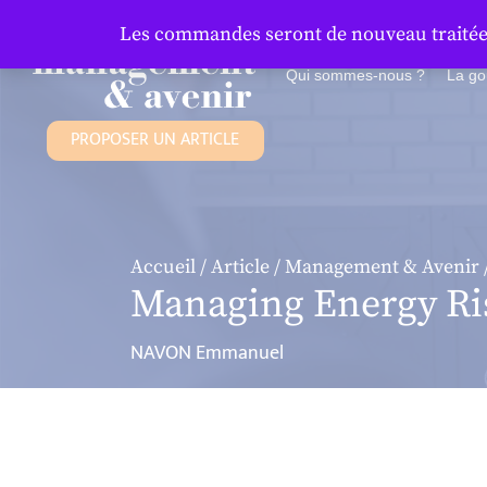
Panneau de gestion des cookies
Les commandes seront de nouveau traitées 
Qui sommes-nous ?
La g
PROPOSER UN ARTICLE
Accueil
/
Article
/
Management & Avenir
Managing Energy Ris
NAVON Emmanuel