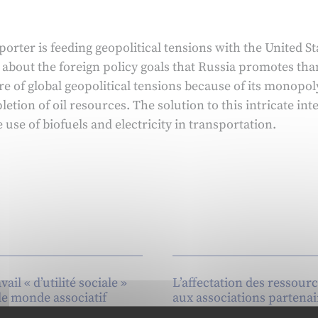
rter is feeding geopolitical tensions with the United Sta
 about the foreign policy goals that Russia promotes tha
core of global geopolitical tensions because of its monopo
letion of oil resources. The solution to this intricate in
 use of biofuels and electricity in transportation.
vail « d’utilité sociale »
L’affectation des ressour
le monde associatif
aux associations partenai
la nécessaire politisation