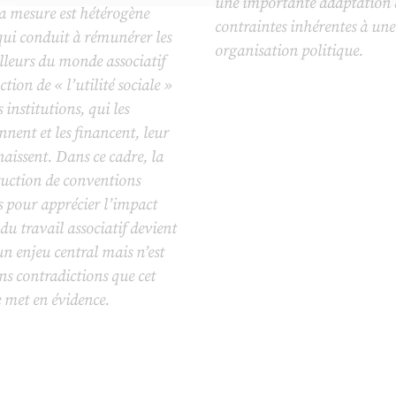
une importante adaptation
a mesure est hétérogène
contraintes inhérentes à une
ui conduit à rémunérer les
organisation politique.
lleurs du monde associatif
ction de « l’utilité sociale »
s institutions, qui les
nnent et les financent, leur
aissent. Dans ce cadre, la
ruction de conventions
s pour apprécier l’impact
 du travail associatif devient
un enjeu central mais n’est
ns contradictions que cet
e met en évidence.