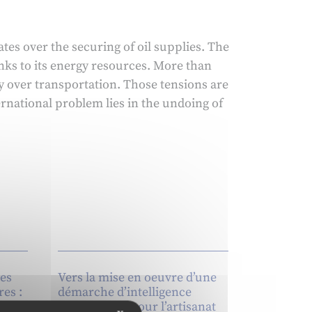
tes over the securing of oil supplies. The
nks to its energy resources. More than
ly over transportation. Those tensions are
ternational problem lies in the undoing of
ces
Vers la mise en oeuvre d’une
res :
démarche d’intelligence
 des
économique pour l’artisanat