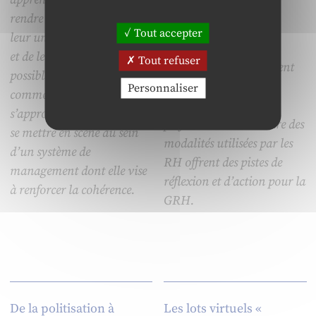
limité, les RH, parce
rendre compte à la fois de
qu’elles y disposent de
Tout accepter
leur unité, de leur diversité
marges d’autonomie
et de leur champ d’action
Tout refuser
importantes, développent
possible. Il montre ensuite
des compétences
Personnaliser
comment la GRH
indispensables à la
s’approprie ces figures pour
performance. La lecture des
se mettre en scène au sein
modalités utilisées par les
d’un système de
RH offrent des pistes de
management dont elle vise
réflexion et d’action pour la
à renforcer la cohérence.
GRH.
De la politisation à
Les lots virtuels «