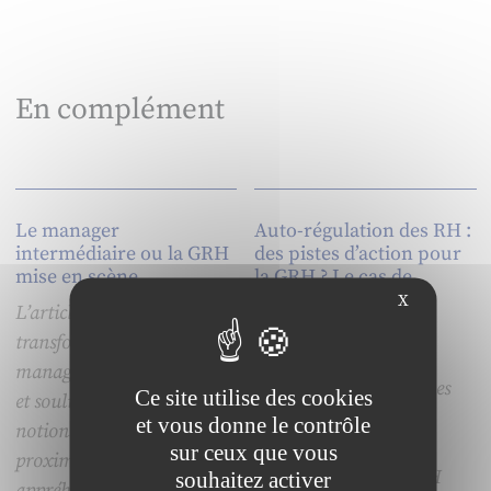
En complément
Le manager
Auto-régulation des RH :
intermédiaire ou la GRH
des pistes d’action pour
mise en scène
la GRH ? Le cas de
dispositifs d’action
X
L’article analyse les
sociale
transformations du
Alors que de lourdes
management intermédiaire
contraintes pèsent sur les
Ce site utilise des cookies
et souligne l’intérêt des
dispositifs de l’action
et vous donne le contrôle
notions de position et de
sociale, et malgré un
sur ceux que vous
proximité pour
accompagnement GRH
souhaitez activer
appréhender ses figures et