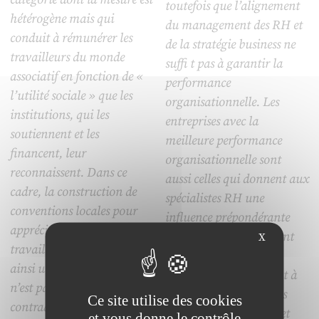
toutefois que l’alignement
hétérogène mais qui
du management des RH et
conduit à rémunérer les
de la stratégie business ne
travailleurs du monde
suffi t pas à garantir la
associatif en fonction de «
performance
l’utilité sociale » que les
organisationnelle. Les
institutions, qui les
entreprises avec la
soutiennent et les
meilleure performance
financent, leur
organisationnelle sont
reconnaissent. Dans ce
aussi celles qui donnent aux
cadre, la construction de
spécialistes RH une
conventions locales pour
influence prépondérante
apprécier l’impact social du
dans les décisions qui ont
X
travail associatif devient
trait à la gestion des
ainsi un enjeu central mais
hommes. Parallèlement à
n’est pas sans
nos données empiriques
Ce site utilise des cookies
contradictions que cet
nous proposons dans cet
et vous donne le contrôle