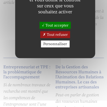
article met en évidence.
article des éléments
sur ceux que vous
théoriques qui confirment à
souhaitez activer
leur tour l’importance de la
question du pouvoir des
Tout accepter
spécialistes en RH.
Tout refuser
Personnaliser
Entrepreneuriat et TPE :
De la Gestion des
la problématique de
Ressources Humaines à
l’accompagnement
l’Animation des Relations
Humaines. Le cas des
Si de nombreux travaux de
entreprises artisanales
recherche ont montré que
Peut-on parler de gestion
les compétences de
des ressources humaines
l’entrepreneur sont l’une