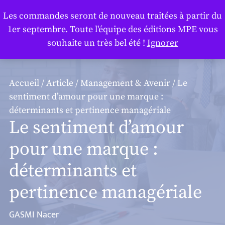
Panneau de gestion des cookies
Les commandes seront de nouveau traitées à partir du
1er septembre. Toute l'équipe des éditions MPE vous
souhaite un très bel été !
Ignorer
Accueil
/
Article
/
Management & Avenir
/ Le
sentiment d’amour pour une marque :
déterminants et pertinence managériale
Le sentiment d’amour
pour une marque :
déterminants et
pertinence managériale
GASMI Nacer