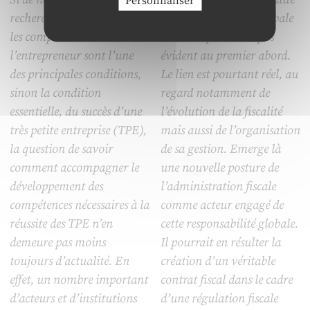
Personnaliser
recherche ont montré que
et la responsabilité globale
les compétences de
de l’entreprise n’est pas
l’entrepreneur sont l’une
évident au premier abord.
des principales conditions,
Le lien est pourtant réel, au
sinon la condition
regard notamment de
essentielle, du succès d’une
l’évolution de la fiscalité
très petite entreprise (TPE),
mais aussi de l’organisation
la question de savoir
de sa gestion. Emerge là
comment accompagner le
une nouvelle posture de
développement des
l’administration fiscale
compétences nécessaires à la
comme acteur engagé de
réussite des TPE n’en
cette responsabilité globale.
demeure pas moins
Il pourrait en résulter la
toujours d’actualité. En
création d’un véritable
effet, un nombre important
contrat fiscal dans le cadre
d’acteurs et d’institutions
d’une régulation fiscale