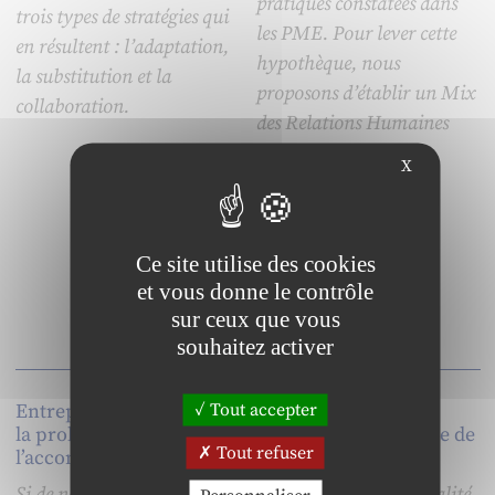
pratiques constatées dans
trois types de stratégies qui
les PME. Pour lever cette
en résultent : l’adaptation,
hypothèque, nous
la substitution et la
proposons d’établir un Mix
collaboration.
des Relations Humaines
intégrant à la fois des
X
variables internes et
externes du système
relationnel.
Ce site utilise des cookies
et vous donne le contrôle
sur ceux que vous
souhaitez activer
Tout accepter
Entrepreneuriat et TPE :
Fiscalité et
la problématique de
responsabilité globale de
Tout refuser
l’accompagnement
l’entreprise
Si de nombreux travaux de
Le rapport entre la fiscalité