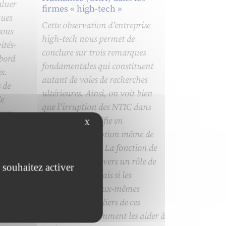
aluer
firmes « high-tech »
ques
Cette observation d’entreprise
sous
high-tech nous permet de
ités-
conclure sur trois remarques
abord
fondamentales qui constituent
s.
autant de voies de recherches
 de
ultérieures. Ainsi, on voit bien
de
que l’irruption des NTIC dans
our
l’entreprise modifie en
X
profondeur la notion même de
es de
management : « La fonction de
nfin,
manager évolue vers un rôle de
 souhaitez activer
s
facilitateur ». Mais si les
managers sont eux-mêmes
utilisateurs familiers de ces
technologies, comment les aider à