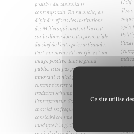
L’objec
positive du capitalisme
d’exam
contemporain. En revanche, en
enquêt
dépit des efforts des Institutions
opérat
des Métiers qui mettent l’accent
Politi
sur la dimension entrepreneuriale
l’inst
du chef de l’entreprise artisanale,
(compt
l’artisan même s’il bénéficie d’une
indica
image positive dans le grand
ressou
public, n’est pas perçu comme
parten
innovant et n’est pas appréhendé
outils
comme s’inscrivant dans la
condit
tradition schumpétérienne de
Ce site utilise d
très r
l’entrepreneur. Son ancrage local
égale
et social est fréquemment
oeuvre
considéré comme passéiste et
une i
inadapté à la globalisation,
contra
symbole de repli sur soi,