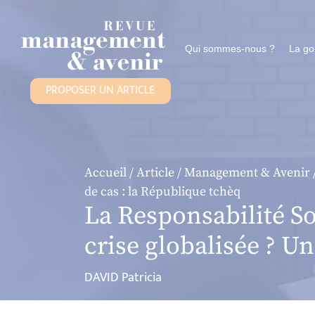
Panneau de gestion des cookies
Qui sommes-nous ?
La g
PROPOSER UN ARTICLE
Accueil
/
Article
/
Management & Avenir
de cas : la République tchèq
La Responsabilité Soc
crise globalisée ? U
DAVID Patricia