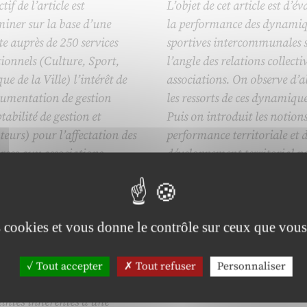
tif de l’article est
L’objet de cet article est d’év
iner sur la base d’une
la performance des dynami
e auprès de 250 services
sportives intercommunales 
ionnels (Culture, Sport,
l’angle des relations collectiv
que de la Ville) l’intérêt de
associations. On observe d’
rumentation de gestion
les ressorts de ces dynamique
abilité de gestion et
Puis on introduit les notions
teurs) pour l’affectation des
performance territoriale et 
rces aux associations
développement territorial p
aires. Concernant ces
formaliser un modèle
, l’étude met en évidence des
d’évaluation des performanc
ions d’utilisation souvent
systèmes d’acteurs locaux. E
es cookies et vous donne le contrôle sur ceux que vous
estrictives. Elle souligne
on applique ce modèle à troi
ment que leur mise en
territoires d’Ille-et-Vilaine.
 nécessite le plus souvent
Tout accepter
Tout refuser
Personnaliser
mportante adaptation aux
intes inhérentes à une