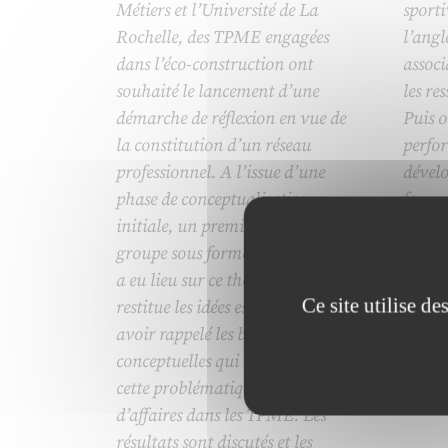
Métiers et l’Université de La
sport
Rochelle, des TPME engagées
l’angl
dans l’éco-construction ont
associ
souhaité le lancement d’une
les re
démarche de réflexion en vue de
Puis o
la constitution d’un réseau
perfor
professionnel. A l’issue d’une
dével
phase de conceptualisation
forma
initiale, un premier entretien de
d’éva
groupe sous forme semi-directive
systèm
a eu lieu sur ce thème. L’article en
on app
Ce site utilise d
restitue les idées essentielles, après
territ
avoir rappelé les bases
conceptuelles qui sous-tendent
cette problématique du réseau
d’affaires dans les TPME. Les
résultats sont discutés et les