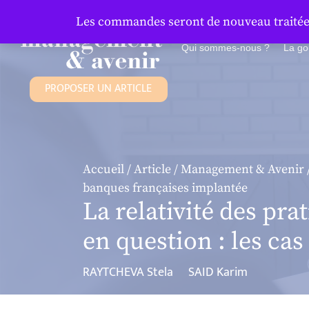
Panneau de gestion des cookies
Les commandes seront de nouveau traitées 
Qui sommes-nous ?
La g
PROPOSER UN ARTICLE
Accueil
/
Article
/
Management & Avenir
banques françaises implantée
La relativité des pra
en question : les ca
RAYTCHEVA Stela
SAID Karim