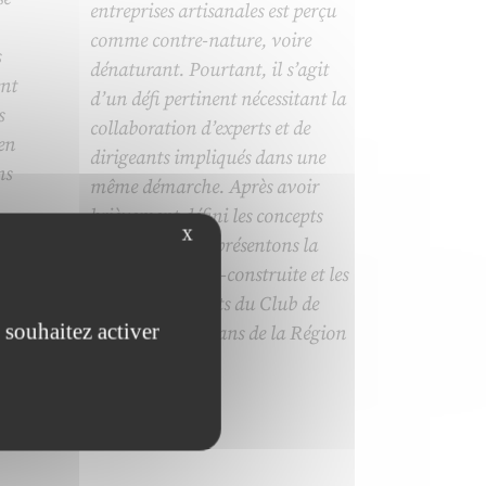
entreprises artisanales est perçu
comme contre-nature, voire
s
dénaturant. Pourtant, il s’agit
ent
d’un défi pertinent nécessitant la
s
collaboration d’experts et de
ien
dirigeants impliqués dans une
ns
même démarche. Après avoir
brièvement défini les concepts
 de
X
employés, nous présentons la
 de
méthodologie co-construite et les
 de
premiers résultats du Club de
 souhaitez activer
Dirigeants Artisans de la Région
PACA.
ider à
uvelle