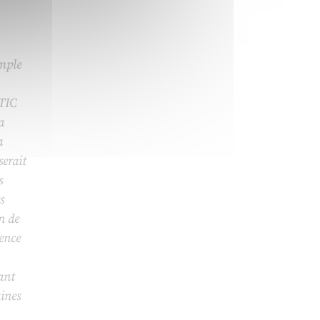
mple
NTIC
a
a
serait
s
s
n de
tence
nant
ines