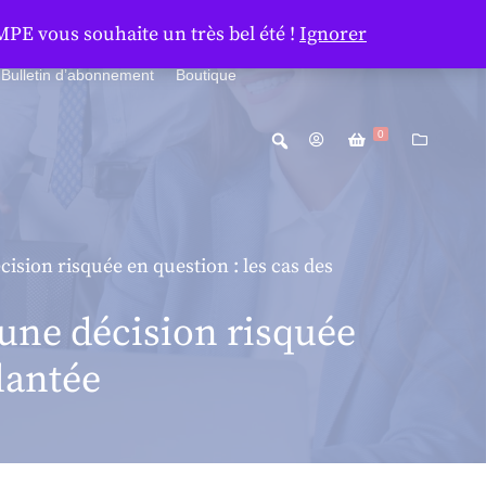
MPE vous souhaite un très bel été !
Ignorer
Bulletin d’abonnement
Boutique
0
écision risquée en question : les cas des
d’une décision risquée
lantée