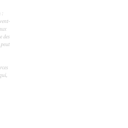
 :
vent-
eaux
e des
 peut
rces
qui,