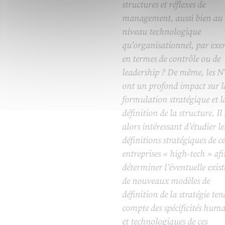
structures et réflexes de
management, aussi bien au
niveau technologique
qu’organisationnel, par exe
en termes de contrôle ou de
leadership ? De même, les 
ont un profond impact sur l
formulation stratégique et l
définition de la structure. Il 
alors intéressant d’étudier le
définitions stratégiques de ce
entreprises « high-tech » afi
déterminer l’éventuelle exis
de nouveaux modèles de
définition de la stratégie te
compte des spécificités huma
et technologiques de ces