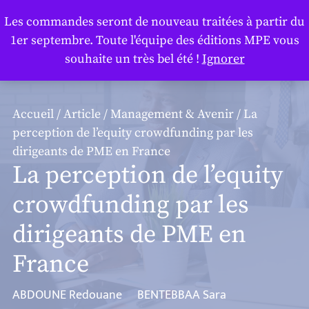
Panneau de gestion des cookies
Les commandes seront de nouveau traitées à partir du
1er septembre. Toute l'équipe des éditions MPE vous
souhaite un très bel été !
Ignorer
Accueil
/
Article
/
Management & Avenir
/ La
perception de l’equity crowdfunding par les
dirigeants de PME en France
La perception de l’equity
crowdfunding par les
dirigeants de PME en
France
ABDOUNE Redouane
BENTEBBAA Sara