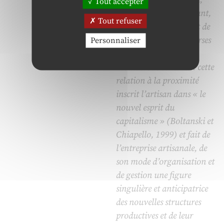
Tout accepter
d’enfermement. Pourtant,
Tout refuser
retravaillant le concept de
proximité sous ses diverses
Personnaliser
dimensions, nous
montrerons comment cette
relation à la proximité
inscrit l’artisan dans « le
nouvel esprit du
capitalisme » (Boltanski et
Chiapello, 1999) et fait de
l’entreprise artisanale, de
son mode d’organisation et
de gestion une figure
singulière et anticipatrice
des nouvelles structures
productives et de leur