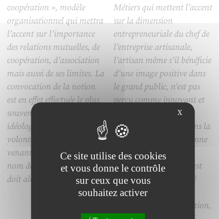
coopération », modèle
Métiers qui mettent l’accent
organisationnel qui mettra
sur la dimension
l’accent sur l’importance
entrepreneuriale du chef de
des relations mutuelles, de
l’entreprise artisanale,
coopération, d’association
l’artisan même s’il bénéficie
mais aussi de ses limites. La
d’une image positive dans
convocation de la notion
le grand public, n’est pas
est en effet effectuée le plus
perçu comme innovant et
souvent dans la perspective
n’est pas appréhendé
X
idéologique d’un
comme s’inscrivant dans la
volontarisme managérial
tradition schumpétérienne
venant ignorer le conflit au
de l’entrepreneur. Son
Ce site utilise des cookies
nom de la confiance qui se
ancrage local et social est
et vous donne le contrôle
doit alors d’être gérée.
fréquemment considéré
sur ceux que vous
souhaitez activer
comme passéiste et
inadapté à la globalisation,
symbole de repli sur soi,