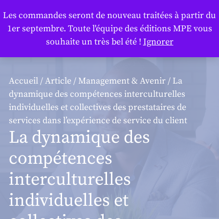
Panneau de gestion des cookies
Les commandes seront de nouveau traitées à partir du
1er septembre. Toute l'équipe des éditions MPE vous
souhaite un très bel été !
Ignorer
Accueil
/
Article
/
Management & Avenir
/ La
dynamique des compétences interculturelles
individuelles et collectives des prestataires de
services dans l’expérience de service du client
La dynamique des
compétences
interculturelles
individuelles et