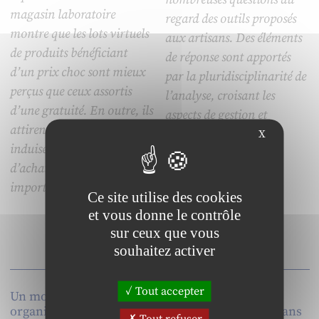
magasin laboratoire
regard des outils proposés
montre que les lots virtuels
aux artisans. Des éléments
de produits bénéficiant
de réponse sont apportés
d’un prix choc sont mieux
par la pluridisciplinarité de
perçus que ceux assortis
l’analyse, croisant les
d’une gratuité. En outre, ils
aspects de gestion et
attirent plus d’acheteurs et
juridique.
X
induisent des volumes
d’achats en promotion plus
importants.
Ce site utilise des cookies
et vous donne le contrôle
sur ceux que vous
souhaitez activer
Tout accepter
Un modèle
Les frontières entre
organisationnel en «
théorie et pratique dans
Tout refuser