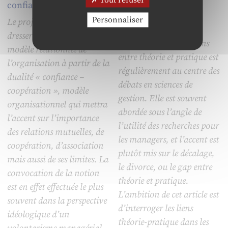
confiance-coopération »
les dispositifs
d’enseignement en
Personnaliser
Le projet de ce texte est de
apprentissage
dresser les contours d’un
La question des relations
modèle relationnel de
entre théorie et pratique est
l’organisation à partir de la
régulièrement au centre des
dualité « confiance –
débats en sciences de
coopération », modèle
gestion. Elle est souvent
organisationnel qui mettra
abordée sous l’angle de
l’accent sur l’importance
l’utilité des recherches pour
des relations mutuelles, de
les managers, et l’accent est
coopération, d’association
plutôt mis sur le décalage,
mais aussi de ses limites. La
le divorce, ou le gap entre
convocation de la notion
théorie et pratique.
est en effet effectuée le plus
L’ambition de cet article est
souvent dans la perspective
d’interroger les liens
idéologique d’un
théorie-pratique dans les