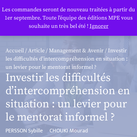
Panneau de gestion des cookies
Les commandes seront de nouveau traitées à partir du
1er septembre. Toute l'équipe des éditions MPE vous
souhaite un très bel été !
Ignorer
Accueil
/
Article
/
Management & Avenir
/ Investir
les difficultés d’intercompréhension en situation :
un levier pour le mentorat informel ?
Investir les difficultés
d’intercompréhension en
situation : un levier pour
le mentorat informel ?
PERSSON Sybille
CHOUKI Mourad