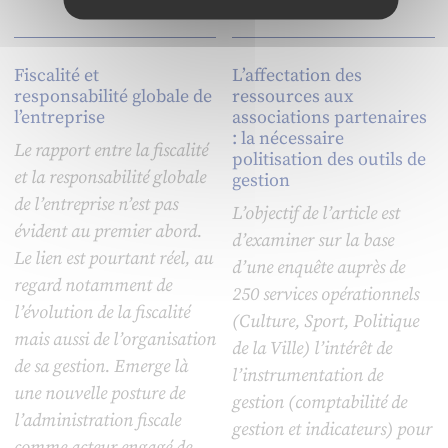
Fiscalité et
L’affectation des
responsabilité globale de
ressources aux
l’entreprise
associations partenaires
: la nécessaire
Le rapport entre la fiscalité
politisation des outils de
et la responsabilité globale
gestion
de l’entreprise n’est pas
L’objectif de l’article est
évident au premier abord.
d’examiner sur la base
Le lien est pourtant réel, au
d’une enquête auprès de
regard notamment de
250 services opérationnels
l’évolution de la fiscalité
(Culture, Sport, Politique
mais aussi de l’organisation
de la Ville) l’intérêt de
de sa gestion. Emerge là
l’instrumentation de
une nouvelle posture de
gestion (comptabilité de
l’administration fiscale
gestion et indicateurs) pour
comme acteur engagé de