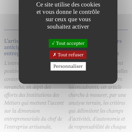
Ce site utilise des cookies
et vous donne le contrôle
sur ceux que vous
souhaitez activer
L’artisanat, figure
La place des managers
Tout accepter
anticipatrice d’un nouvel
dans les processus
entrepreneuriat
ressources humaines
Tout refuser
L’entrepreneur est la figure
Constatant un glissement
Personnaliser
positive du capitalisme
des activités opérationnelles
contemporain. En
ressources humaines vers
revanche, en dépit des
les encadrants, cet article
efforts des Institutions des
cherche à mesurer, par une
Métiers qui mettent l’accent
analyse terrain, les critères
sur la dimension
qui délimitent les champs
entrepreneuriale du chef de
d’activités, d’autonomie et
l’entreprise artisanale,
de responsabilité de chaque