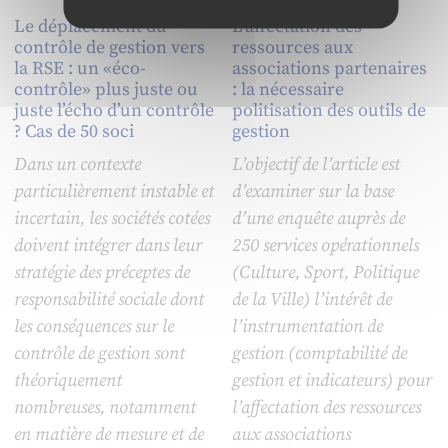
Le déplacement du
L’affectation des
contrôle de gestion vers
ressources aux
la RSE : un «éco-
associations partenaires
contrôle» plus juste ou
: la nécessaire
juste l’écho d’un contrôle
politisation des outils de
? Cas de 50 soci
gestion
Dans un contexte
L’objectif de l’article est
particulièrement instable et
d’examiner sur la base
incertain, les sociétés cotées
d’une enquête auprès de
doivent intégrer dans leur
250 services opérationnels
stratégie des préceptes de
(Culture, Sport, Politique
responsabilité sociale dont
de la Ville) l’intérêt de
les conséquences sur le
l’instrumentation de
contrôle de gestion sont
gestion (comptabilité de
théoriquement
gestion et indicateurs) pour
nombreuses, notamment
l’affectation des ressources
en matière de mesure et de
aux associations