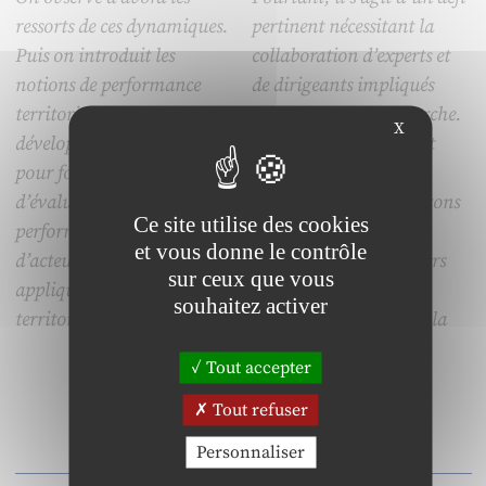
ressorts de ces dynamiques.
pertinent nécessitant la
Puis on introduit les
collaboration d’experts et
notions de performance
de dirigeants impliqués
territoriale et de
dans une même démarche.
X
développement territorial
Après avoir brièvement
pour formaliser un modèle
défini les concepts
d’évaluation des
employés, nous présentons
Ce site utilise des cookies
performances de systèmes
la méthodologie co-
et vous donne le contrôle
d’acteurs locaux. Enfin, on
construite et les premiers
sur ceux que vous
applique ce modèle à trois
résultats du Club de
souhaitez activer
territoires d’Ille-et-Vilaine.
Dirigeants Artisans de la
Région PACA.
Tout accepter
Tout refuser
Personnaliser