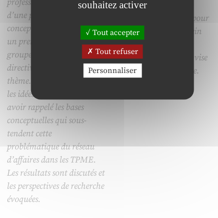
professionnel. A l’issue
souhaitez activer
comment la GRH
d’une phase de
s’approprie ces figures pour
conceptualisation initiale,
se mettre en scène au sein
Tout accepter
un premier entretien de
d’un système de
Tout refuser
groupe sous forme semi-
management dont elle vise
directive a eu lieu sur ce
Personnaliser
à renforcer la cohérence.
thème. L’article en restitue
les idées essentielles, après
avoir rappelé les bases
conceptuelles qui sous-
tendent cette
problématique du réseau
d’affaires dans les TPME.
Les résultats sont discutés et
les perspectives de recherche
évoquées.