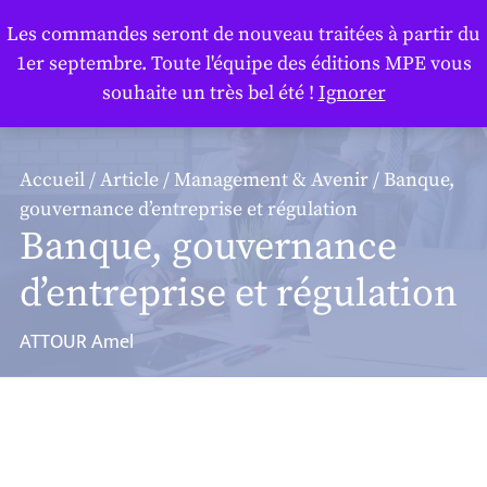
Panneau de gestion des cookies
Les commandes seront de nouveau traitées à partir du
1er septembre. Toute l'équipe des éditions MPE vous
souhaite un très bel été !
Ignorer
Accueil
/
Article
/
Management & Avenir
/ Banque,
gouvernance d’entreprise et régulation
Banque, gouvernance
d’entreprise et régulation
ATTOUR Amel