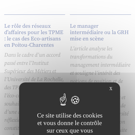
Le rôle des réseaux
Le manager
d’affaires pour les TPME
intermédiaire ou la GRH
: le cas des Eco-artisans
mise en scène
en Poitou-Charentes
L’article analyse les
Dans le cadre d’un accord
transformations du
passé entre l’Institut
management intermédiaire
Supérieur des Métiers et
et souligne l’intérêt des
l’Université de La Rochelle,
notions de position et de
des TPME engagées dans
X
proximité pour
l’éco-construction ont
appréhender ses figures et
souhaité le lancement
rendre compte à la fois de
d’une démarche de
leur unité, de leur diversité
Ce site utilise des cookies
réflexion en vue de la
et de leur champ d’action
et vous donne le contrôle
constitution d’un réseau
sur ceux que vous
possible. Il montre ensuite