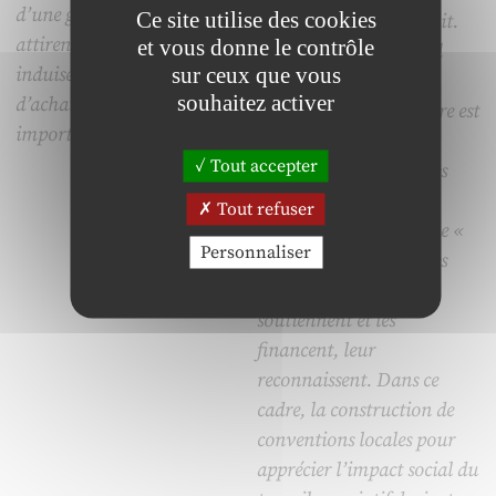
d’une gratuité. En outre, ils
Ce site utilise des cookies
de l’impact qu’il produit.
attirent plus d’acheteurs et
et vous donne le contrôle
L’évaluation du travail
sur ceux que vous
induisent des volumes
repose ainsi sur une
souhaitez activer
d’achats en promotion plus
catégorie dont la mesure est
importants.
hétérogène mais qui
Tout accepter
conduit à rémunérer les
travailleurs du monde
Tout refuser
associatif en fonction de «
Personnaliser
l’utilité sociale » que les
institutions, qui les
soutiennent et les
financent, leur
reconnaissent. Dans ce
cadre, la construction de
conventions locales pour
apprécier l’impact social du