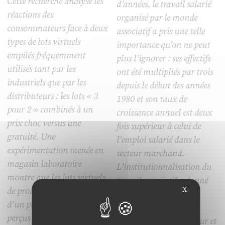
Cette recherche analyse les
d’années, le travail salarié
réactions des
organisé par le monde
consommateurs face à deux
associatif a pris une telle
types de lots virtuels
importance qu’on ne peut
empilés fréquemment
plus l’ignorer : ses effectifs
utilisés tant par les
ont été multipliés par trois
industriels que par les
depuis le début des années
distributeurs : les lots « 3
1980 et son taux de
pour 2 » combinés à un
croissance annuel est deux
prix choc versus une
fois supérieur à celui de
gratuité. Une
l’emploi salarié dans le
expérimentation menée en
secteur marchand.
magasin laboratoire
L’institutionnalisation du
montre que les lots virtuels
travail associatif a donné
X
de produits bénéficiant
lieu à la formalisation
d’un prix choc sont mieux
croissante de pratiques
perçus que ceux assortis
d’évaluation de sa valeur et