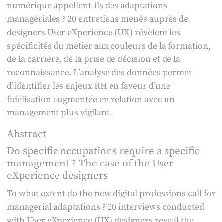
numérique appellent-ils des adaptations
cas
managériales ? 20 entretiens menés auprès de
des
designers User eXperience (UX) révèlent les
designers
spécificités du métier aux couleurs de la formation,
User
de la carrière, de la prise de décision et de la
eXperience
reconnaissance. L’analyse des données permet
d’identifier les enjeux RH en faveur d’une
fidélisation augmentée en relation avec un
management plus vigilant.
Abstract
Do specific occupations require a specific
management ? The case of the User
eXperience designers
To what extent do the new digital professions call for
managerial adaptations ? 20 interviews conducted
with User eXperience (UX) designers reveal the