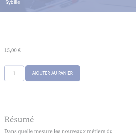
Sybille
15,00
€
quantité
AJOUTER AU PANIER
de
À
métier
spécifique,
gestion
Résumé
spécifique
?
Dans quelle mesure les nouveaux métiers du
Le